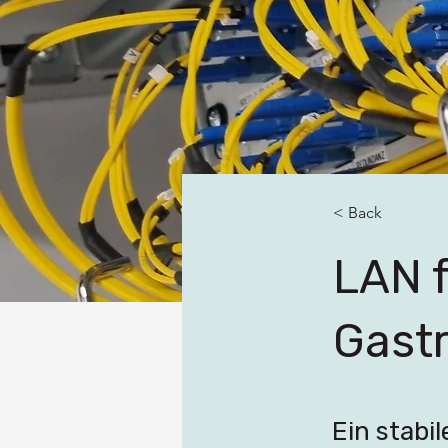
< Back
LAN f
Gast
Ein stabi