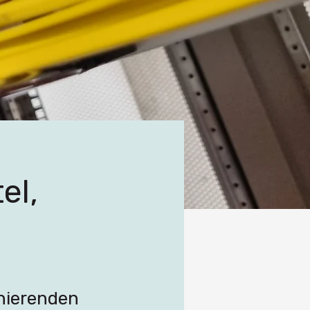
el,
onierenden