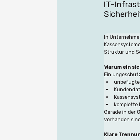
IT-Infras
Sicherhei
In Unternehmen
Kassensysteme,
Struktur und 
Warum ein sic
Ein ungeschütz
unbefugten
Kundendat
Kassensys
komplette 
Gerade in der 
vorhanden sind,
Klare Trennu