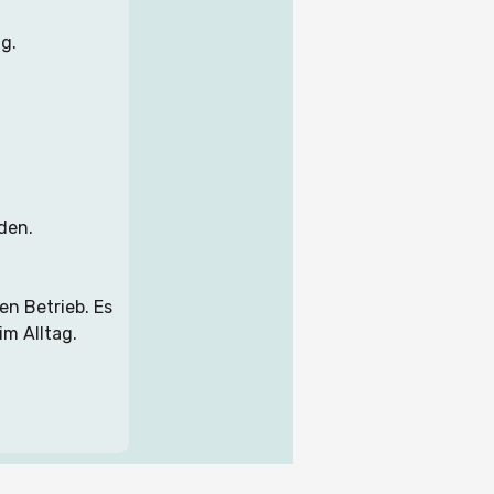
g.
den.
n Betrieb. Es 
im Alltag.