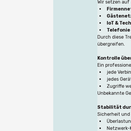
Wir setzen auf
Firmenne
Gästenet
IoT & Tec
Telefonie
Durch diese Tr
übergreifen.
Kontrolle übe
Ein profession
jede Verbin
jedes Gerä
Zugriffe w
Unbekannte Ger
Stabilität du
Sicherheit und
Überlastu
Netzwerk-K