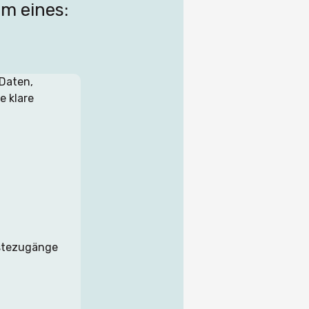
em eines:
Daten, 
 klare 
ästezugänge 