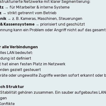
 strukturierte Netzwerke mit klarer Segmentierung:
tz
 → für Mitarbeiter & interne Systeme
z
 → strikt getrennt vom Betrieb
hnik
 → z. B. Kameras, Maschinen, Steuerungen
 & Kassensysteme
 → priorisiert und geschützt
ennung kann ein Problem oder Angriff nicht auf das gesam
r alle Verbindungen
elles LAN bedeutet:
dung ist definiert
t hat einen festen Platz im Netzwerk
erden gezielt gesteuert
äte oder ungewollte Zugriffe werden sofort erkannt oder bl
rch Struktur
 Stabilität gehören zusammen. Ein sauber aufgebautes LAN
ngen
onflikte