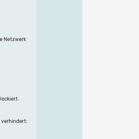
te Netzwerk 
ockiert.
 verhindert: