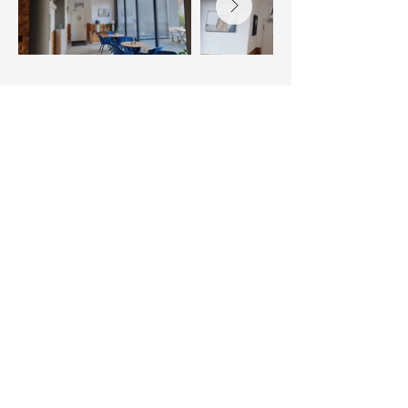
ITM GmbH
+49 (0) 7031 701194
info@it-m.biz
Büro:
Buchental 18
71069 Sindelfingen
Firmensitz:
Bergstr. 3
71063 Sindelfingen
Kontakt
Datenschutzerklärung
Allgemeine Geschäftsbedingungen
Impressum